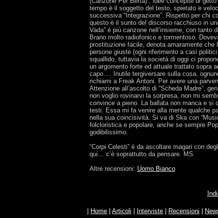
(Canzone Per Berta)”, idee concepite di getto e
tempo è il soggetto del testo, spietato e velo
successiva “Integrazione”. Rispetto per chi cos
questo è il sunto del discorso racchiuso in u
Vada” è più canzone nell’insieme, con tanto di 
Brano molto radiofonico e tormentoso. Dovev
prostituzione facile, denota amaramente che l
persone giuste (ogni riferimento a casi polit
squallido, tuttavia la società di oggi ci prop
un argomento forte ed attuale trattato sopra a
capo…. Inutile tergiversare sulla cosa, ognuno
richiami a Freak Antoni. Per avere una parve
Attenzione all’ascolto di “Scheda Madre”, gen
non voglio rovinarvi la sorpresa, non mi sembr
convince a pieno. La ballata non manca e si c
testi. Essa mi fa venire alla mente qualche 
nella sua coincisività. Si va di Ska con “Mus
folcloristica e popolare, anche se sempre Pop
godibilissimo.
“Corpi Celesti” è da ascoltare magari con degli
qui… c’è soprattutto da pensare. MS
Altre recensioni:
Uomo Bianco
Indi
|
Home
|
Articoli
|
Interviste
|
Recensioni
|
New